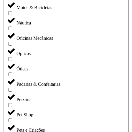
Motos & Bicicletas
Náutica
Oficinas Mecânicas
Ópticas
Óticas
Padarias & Confeitarias
Peixaria
Pet Shop
Pets e Criações