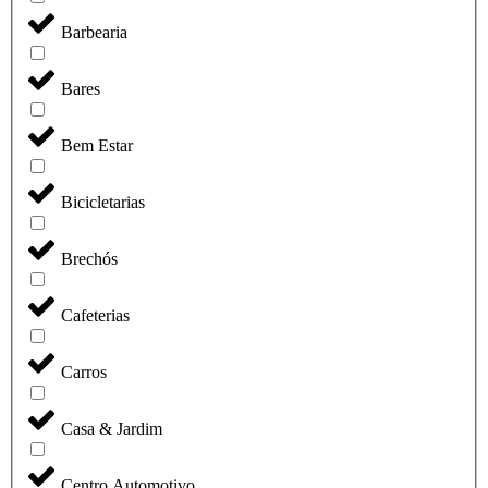
Barbearia
Bares
Bem Estar
Bicicletarias
Brechós
Cafeterias
Carros
Casa & Jardim
Centro Automotivo