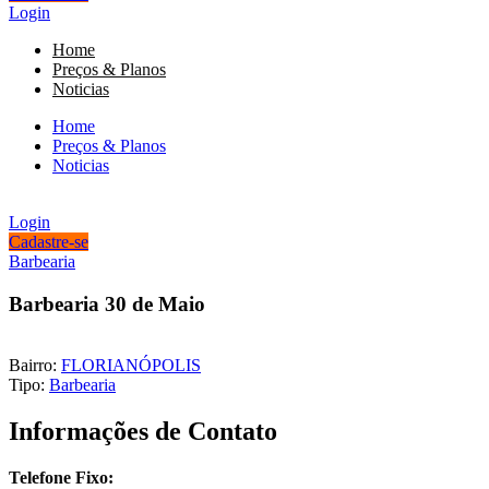
Login
Home
Preços & Planos
Noticias
Home
Preços & Planos
Noticias
Login
Cadastre-se
Barbearia
Barbearia 30 de Maio
Bairro:
FLORIANÓPOLIS
Tipo:
Barbearia
Informações de Contato
Telefone Fixo: