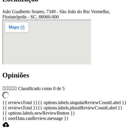
João Gualberto Soares, 7349 - São João do Rio Vermelho,
Florianópolis - SC, 88060-000
Opiniões





Classificado como 0 de 5
{{ reviewsTotal }}
{{ options.labels.singularReviewCountLabel }}
{{ reviewsTotal }}
{{ options.labels.pluralReviewCountLabel }}
{{ options.labels.newReviewButton }}
{{ userData.canReview.message }}